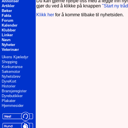
Du kan gjerne hjelpe oss med å legge inn nyh
Annonser
gjør du ved å klikke på knappen
"Start ny tråd
Artikler
Bøker
Klikk her
for å komme tilbake til nyhetsiden.
Fakta
Forum
Kalender
Klubber
Linker
Navn
Nyheter
Veterinær
Ukens Kjæledyr
Shopping
Konkurranse
Søkemotor
Nyhetsbrev
DyreKort
Historier
Bransjeregister
Dyrebutikker
Plakater
Hjemmesider