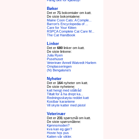
Farlig uke for kjæledyr
Bøker
Det er
71
bokomtaler om katt.
De siste bokomtalene:
Maine Coon Cats: A Comple...
Barron's Encyclopedia of ...
Care for Your Kitten
RSPCA Complete Cat Care M...
The Cat Handbook
Linker
Det er
680
linker om katt.
De siste linkene:
Julia Ryen
Pusehuset
Veterinær Anneli Watvedt Harlem
Omplasseringen
(N) Bengaluna's
Nyheter
Det er
164
nyheter om katt.
De siste nyhetene:
katt hengt med ståltråd
Tiltalt for å ha drept ka...
Redningsskøyta reddet katt
Kostbar karantene
Vil skyte katter med pistol
Veterinær
Det er
231
spørsmål om katt.
De siste spørsmålene:
Kjønnsmoden?
kva kan eg gjer?
Hoste hos pus
Katten vår sikler.