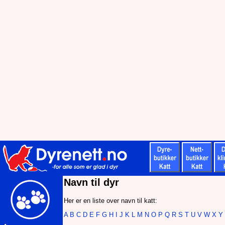
Navn til dyr
Her er en liste over navn til katt:
A
B
C
D
E
F
G
H
I
J
K
L
M
N
O
P
Q
R
S
T
U
V
W
X
Y