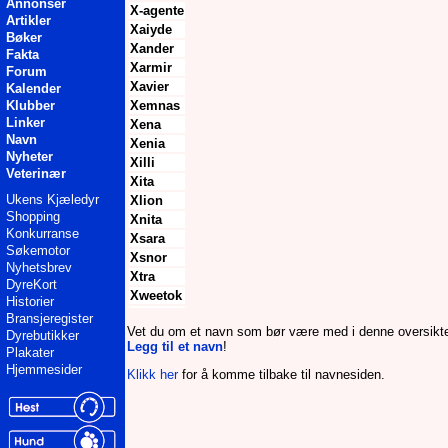
Annonser
X-agente
Artikler
Xaiyde
Bøker
Xander
Fakta
Xarmir
Forum
Xavier
Kalender
Klubber
Xemnas
Linker
Xena
Navn
Xenia
Nyheter
Xilli
Veterinær
Xita
Ukens Kjæledyr
Xlion
Shopping
Xnita
Konkurranse
Xsara
Søkemotor
Xsnor
Nyhetsbrev
Xtra
DyreKort
Xweetok
Historier
Bransjeregister
Vet du om et navn som bør være med i denne oversikt
Dyrebutikker
Legg til et navn
!
Plakater
Hjemmesider
Klikk her
for å komme tilbake til navnesiden.