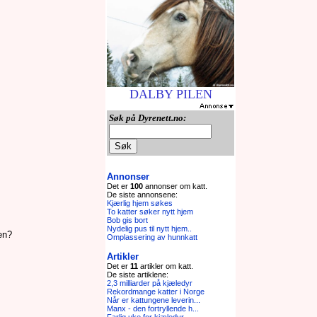
DALBY PILEN
Søk på Dyrenett.no:
Annonser
Det er
100
annonser om katt.
De siste annonsene:
Kjærlig hjem søkes
To katter søker nytt hjem
Bob gis bort
Nydelig pus til nytt hjem..
en?
Omplassering av hunnkatt
Artikler
Det er
11
artikler om katt.
De siste artiklene:
2,3 milliarder på kjæledyr
Rekordmange katter i Norge
Når er kattungene leverin...
Manx - den fortryllende h...