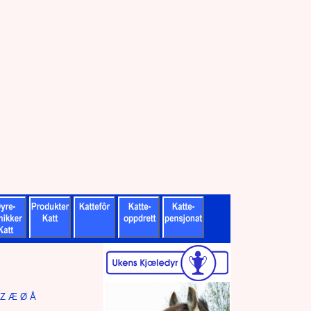
Z
Æ
Ø
Å