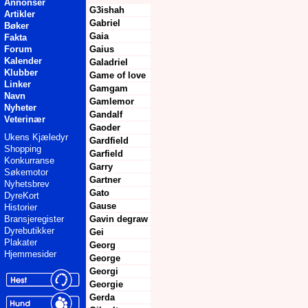
Annonser
G3ishah
Artikler
Gabriel
Bøker
Gaia
Fakta
Forum
Gaius
Kalender
Galadriel
Klubber
Game of love
Linker
Gamgam
Navn
Gamlemor
Nyheter
Gandalf
Veterinær
Gaoder
Ukens Kjæledyr
Gardfield
Shopping
Garfield
Konkurranse
Garry
Søkemotor
Gartner
Nyhetsbrev
Gato
DyreKort
Gause
Historier
Bransjeregister
Gavin degraw
Dyrebutikker
Gei
Plakater
Georg
Hjemmesider
George
Georgi
Georgie
Gerda