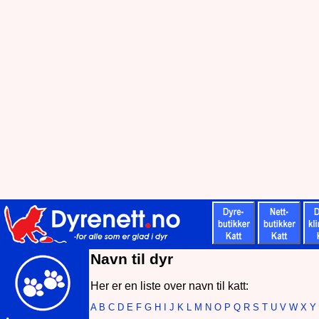
Navn til dyr
Her er en liste over navn til katt:
A
B
C
D
E
F
G
H
I
J
K
L
M
N
O
P
Q
R
S
T
U
V
W
X
Y