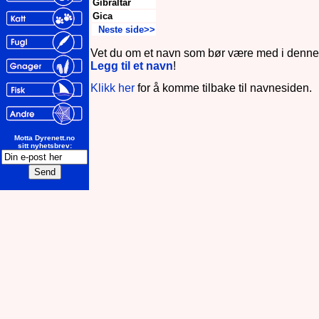
Gibraltar
Gica
Neste side>>
Vet du om et navn som bør være med i denne
Legg til et navn
!
Klikk her
for å komme tilbake til navnesiden.
Motta Dyrenett.no
sitt nyhetsbrev: