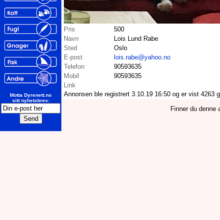
Pris
500
Navn
Lois Lund Rabe
Sted
Oslo
E-post
lois.rabe@yahoo.no
Telefon
90593635
Mobil
90593635
Link
Annonsen ble registrert 3.10.19 16:50 og er vist 4263 
Motta Dyrenett.no
sitt nyhetsbrev:
Finner du denne