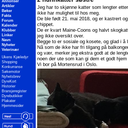
Annonser
Artikler
Jeg har to skjønne katter som lengter ette
Bøker
ikke har mulighet til hos meg.
Fakta
De ble født 21. mai 2018, og er kastrert o
Forum
chippet.
Kalender
De er kvart Maine-Coons og halvt skogkatt
Klubber
Linker
jeg ikke oversikt over.
Navn
Begge to er sosiale og kosete, og glad i å 
Nyheter
Nå som de ikke har fri tilgang på balkonge
Veterinær
og vær, merker jeg ekstra godt at de lengte
Ukens Kjæledyr
noen der ute som kan gi dem et godt hje
Shopping
Vi bor på Mortensrud i Oslo.
Konkurranse
Søkemotor
Nyhetsbrev
DyreKort
Historier
Bransjeregister
Dyrebutikker
Plakater
Hjemmesider