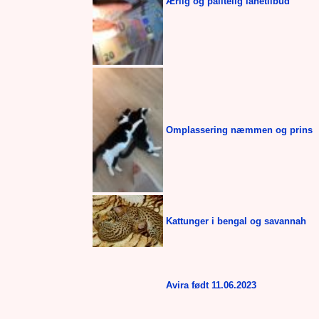
Ærlig og pålitelig lånetilbud
Omplassering næmmen og prins
Kattunger i bengal og savannah
Avira født 11.06.2023